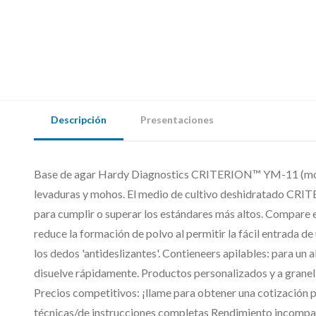
Descripción
Presentaciones
Base de agar Hardy Diagnostics CRITERION™ YM-11 (moho d
levaduras y mohos. El medio de cultivo deshidratado CR
para cumplir o superar los estándares más altos. Compare 
reduce la formación de polvo al permitir la fácil entrada d
los dedos 'antideslizantes'. Contieneers apilables: para un
disuelve rápidamente. Productos personalizados y a granel 
Precios competitivos: ¡llame para obtener una cotización
técnicas/de instrucciones completas Rendimiento incompa