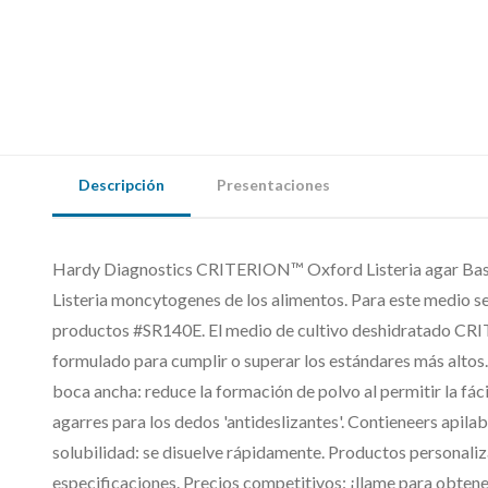
Descripción
Presentaciones
Hardy Diagnostics CRITERION™ Oxford Listeria agar Base s
Listeria moncytogenes de los alimentos. Para este medio se 
productos #SR140E. El medio de cultivo deshidratado C
formulado para cumplir o superar los estándares más altos
boca ancha: reduce la formación de polvo al permitir la fác
agarres para los dedos 'antideslizantes'. Contieneers apil
solubilidad: se disuelve rápidamente. Productos personaliz
especificaciones. Precios competitivos: ¡llame para obten