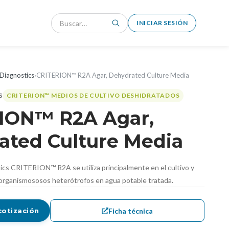
INICIAR SESIÓN
Diagnostics
›
CRITERION™ R2A Agar, Dehydrated Culture Media
CRITERION™ MEDIOS DE CULTIVO DESHIDRATADOS
ION™ R2A Agar,
ated Culture Media
ics CRITERION™ R2A se utiliza principalmente en el cultivo y
rganismososos heterótrofos en agua potable tratada.
Ficha técnica
cotización