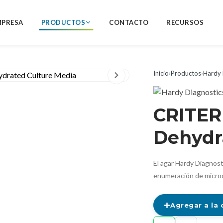
MPRESA
PRODUCTOS
CONTACTO
RECURSOS
Inicio
›
Productos
›
Hardy 
CRITER
Dehydr
El agar Hardy Diagnost
enumeración de microo
Agregar a la 