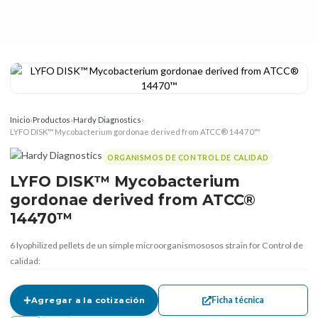
Inicio
›
Productos
›
Hardy Diagnostics
›
LYFO DISK™ Mycobacterium gordonae derived from ATCC® 14470™
ORGANISMOS DE CONTROL DE CALIDAD
LYFO DISK™ Mycobacterium
gordonae derived from ATCC®
14470™
6 lyophilized pellets de un simple microorganismososos strain for Control de
calidad:
Ficha técnica
Agregar a la cotización