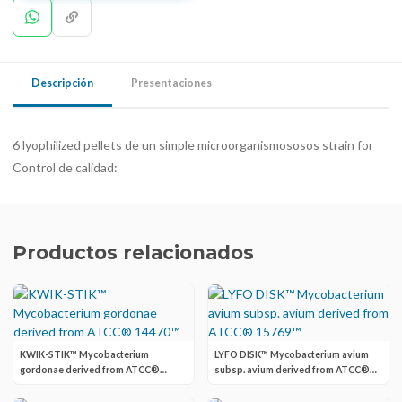
Descripción
Presentaciones
6 lyophilized pellets de un simple microorganismososos strain for
Control de calidad:
Productos relacionados
KWIK-STIK™ Mycobacterium
LYFO DISK™ Mycobacterium avium
gordonae derived from ATCC®
subsp. avium derived from ATCC®
14470™
15769™