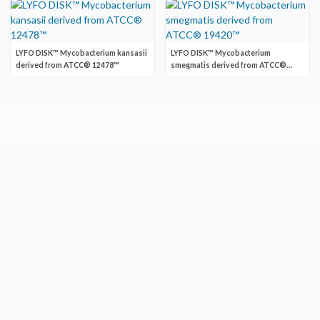
LYFO DISK™ Mycobacterium kansasii
LYFO DISK™ Mycobacterium
derived from ATCC® 12478™
smegmatis derived from ATCC®
19420™