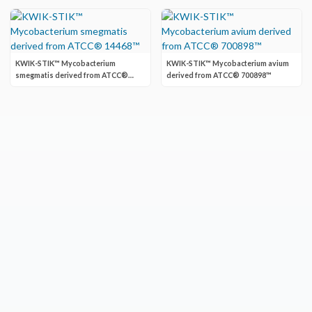
KWIK-STIK™ Mycobacterium
KWIK-STIK™ Mycobacterium avium
smegmatis derived from ATCC®
derived from ATCC® 700898™
14468™