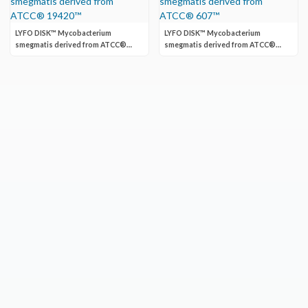
LYFO DISK™ Mycobacterium
LYFO DISK™ Mycobacterium
smegmatis derived from ATCC®
smegmatis derived from ATCC®
19420™
607™