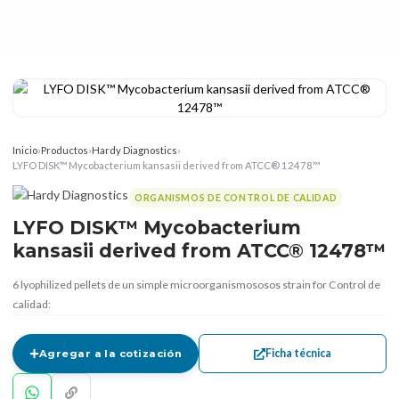
Inicio
›
Productos
›
Hardy Diagnostics
›
LYFO DISK™ Mycobacterium kansasii derived from ATCC® 12478™
ORGANISMOS DE CONTROL DE CALIDAD
LYFO DISK™ Mycobacterium
kansasii derived from ATCC® 12478™
6 lyophilized pellets de un simple microorganismososos strain for Control de
calidad:
Ficha técnica
Agregar a la cotización