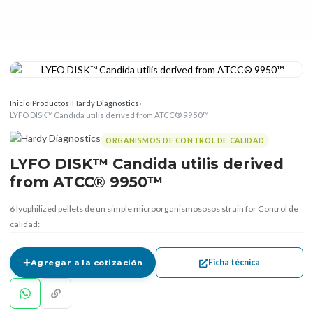
Inicio
›
Productos
›
Hardy Diagnostics
›
LYFO DISK™ Candida utilis derived from ATCC® 9950™
ORGANISMOS DE CONTROL DE CALIDAD
LYFO DISK™ Candida utilis derived
from ATCC® 9950™
6 lyophilized pellets de un simple microorganismososos strain for Control de
calidad:
Ficha técnica
Agregar a la cotización