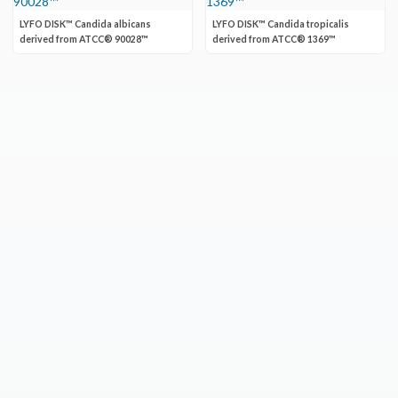
LYFO DISK™ Candida albicans
LYFO DISK™ Candida tropicalis
derived from ATCC® 90028™
derived from ATCC® 1369™