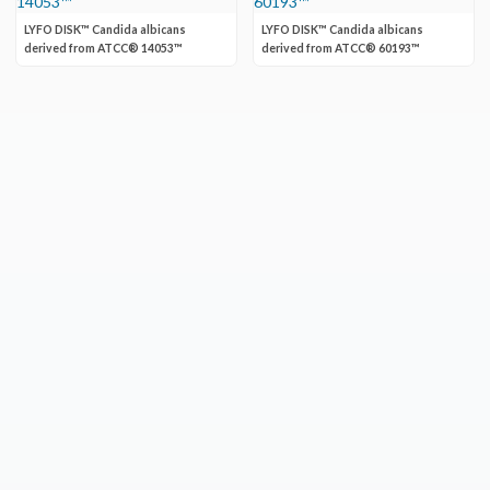
LYFO DISK™ Candida albicans
LYFO DISK™ Candida albicans
derived from ATCC® 14053™
derived from ATCC® 60193™