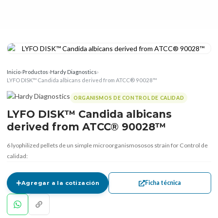
Inicio
›
Productos
›
Hardy Diagnostics
›
LYFO DISK™ Candida albicans derived from ATCC® 90028™
ORGANISMOS DE CONTROL DE CALIDAD
LYFO DISK™ Candida albicans
derived from ATCC® 90028™
6 lyophilized pellets de un simple microorganismososos strain for Control de
calidad:
Ficha técnica
Agregar a la cotización