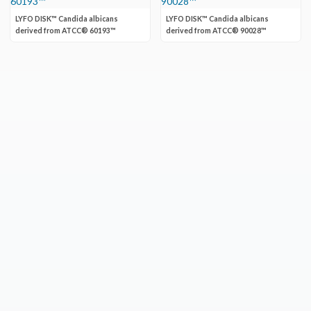
LYFO DISK™ Candida albicans
LYFO DISK™ Candida albicans
derived from ATCC® 60193™
derived from ATCC® 90028™