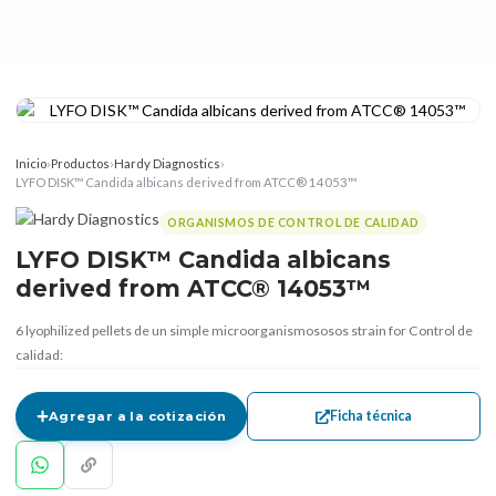
Inicio
›
Productos
›
Hardy Diagnostics
›
LYFO DISK™ Candida albicans derived from ATCC® 14053™
ORGANISMOS DE CONTROL DE CALIDAD
LYFO DISK™ Candida albicans
derived from ATCC® 14053™
6 lyophilized pellets de un simple microorganismososos strain for Control de
calidad:
Ficha técnica
Agregar a la cotización