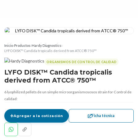
Inicio
›
Productos
›
Hardy Diagnostics
›
LYFO DISK™ Candida tropicalis derived from ATCC® 750™
ORGANISMOS DE CONTROL DE CALIDAD
LYFO DISK™ Candida tropicalis
derived from ATCC® 750™
6 lyophilized pellets de un simple microorganismososos strain for Control de
calidad:
Ficha técnica
Agregar a la cotización