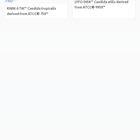
LYFO DISK™ Candida utilis derived
from ATCC® 9950™
KWIK-STIK™ Candida tropicalis
derived from ATCC® 750™