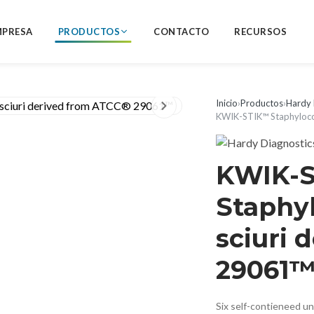
MPRESA
PRODUCTOS
CONTACTO
RECURSOS
Inicio
›
Productos
›
Hardy 
KWIK-STIK™ Staphylococ
KWIK-
Staphyl
sciuri 
29061
Six self-contieneed u