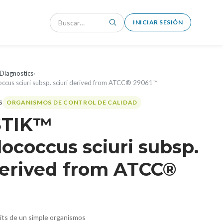
INICIAR SESIÓN
Diagnostics
›
cus sciuri subsp. sciuri derived from ATCC® 29061™
ORGANISMOS DE CONTROL DE CALIDAD
STIK™
ococcus sciuri subsp.
derived from ATCC®
™
nits de un simple organismos