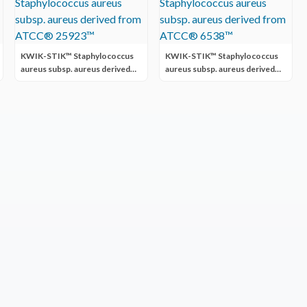
KWIK-STIK™ Staphylococcus
KWIK-STIK™ Staphylococcus
aureus subsp. aureus derived
aureus subsp. aureus derived
from ATCC® 25923™
from ATCC® 6538™