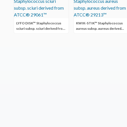
LYFO DISK™ Staphylococcus
KWIK-STIK™ Staphylococcus
sciuri subsp. sciuri derived from
aureus subsp. aureus derived
ATCC® 29061™
from ATCC® 29213™