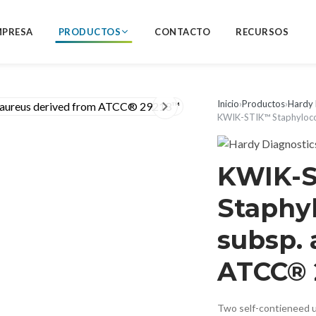
MPRESA
PRODUCTOS
CONTACTO
RECURSOS
Inicio
›
Productos
›
Hardy 
KWIK-STIK™ Staphyloco
KWIK-
Staphy
subsp. 
ATCC® 
Two self-contieneed u