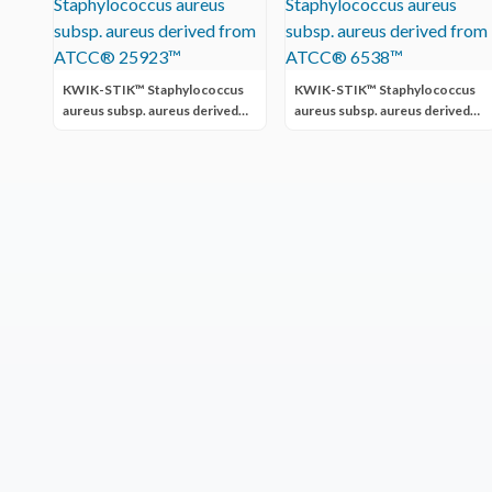
KWIK-STIK™ Staphylococcus
KWIK-STIK™ Staphylococcus
aureus subsp. aureus derived
aureus subsp. aureus derived
from ATCC® 25923™
from ATCC® 6538™