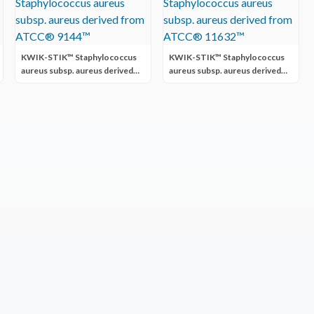
KWIK-STIK™ Staphylococcus
KWIK-STIK™ Staphylococcus
aureus subsp. aureus derived
aureus subsp. aureus derived
from ATCC® 9144™
from ATCC® 11632™