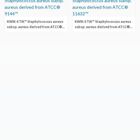
KWIK-STIK™ Staphylococcus aureus
KWIK-STIK™ Staphylococcus aureus
subsp. aureus derived from ATCC®
subsp. aureus derived from ATCC®
9144™
11632™