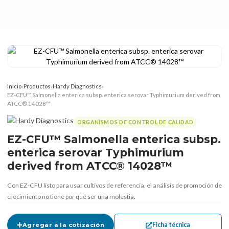
Inicio
›
Productos
›
Hardy Diagnostics
›
EZ-CFU™ Salmonella enterica subsp. enterica serovar Typhimurium derived from
ATCC® 14028™
ORGANISMOS DE CONTROL DE CALIDAD
EZ-CFU™ Salmonella enterica subsp.
enterica serovar Typhimurium
derived from ATCC® 14028™
Con EZ-CFU listo para usar cultivos de referencia, el análisis de promoción de
crecimiento no tiene por qué ser una molestia.
Ficha técnica
Agregar a la cotización