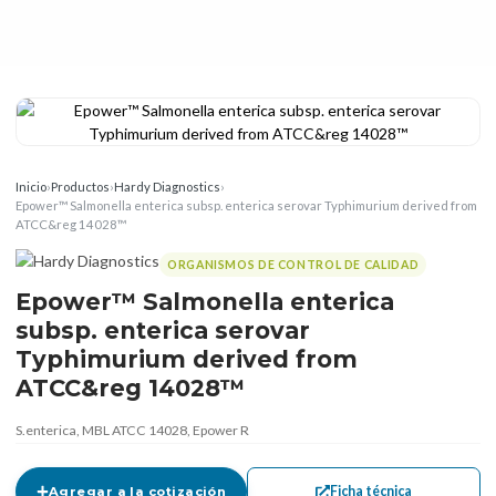
Inicio
›
Productos
›
Hardy Diagnostics
›
Epower™ Salmonella enterica subsp. enterica serovar Typhimurium derived from
ATCC&reg 14028™
ORGANISMOS DE CONTROL DE CALIDAD
Epower™ Salmonella enterica
subsp. enterica serovar
Typhimurium derived from
ATCC&reg 14028™
S.enterica, MBL ATCC 14028, Epower R
Ficha técnica
Agregar a la cotización