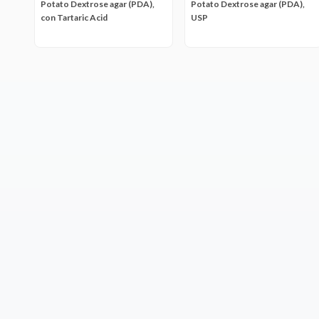
Potato Dextrose agar (PDA),
Potato Dextrose agar (PDA),
con Tartaric Acid
USP