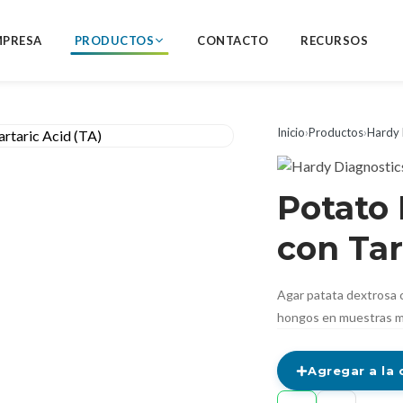
MPRESA
PRODUCTOS
CONTACTO
RECURSOS
Inicio
›
Productos
›
Hardy 
Potato 
con Tar
Agar patata dextrosa co
hongos en muestras m
Agregar a la 