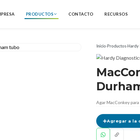
MPRESA
PRODUCTOS
CONTACTO
RECURSOS
Inicio
›
Productos
›
Hardy 
MacCon
Durham
Agar MacConkey para a
Agregar a la 