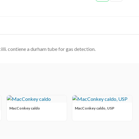
lli. contiene a durham tube for gas detection.
MacConkey caldo
MacConkey caldo, USP