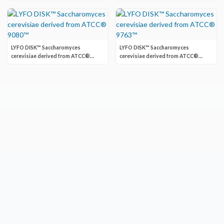
4549™
LYFO DISK™ Saccharomyces
LYFO DISK™ Saccharomyces
cerevisiae derived from ATCC®
cerevisiae derived from ATCC®
9080™
9763™