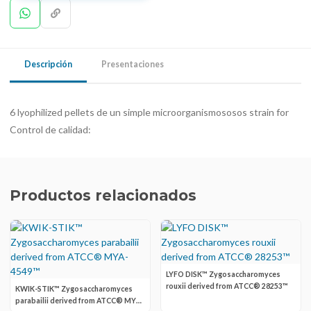
Descripción
Presentaciones
6 lyophilized pellets de un simple microorganismososos strain for
Control de calidad:
Productos relacionados
LYFO DISK™ Zygosaccharomyces
rouxii derived from ATCC® 28253™
KWIK-STIK™ Zygosaccharomyces
parabailii derived from ATCC® MYA-