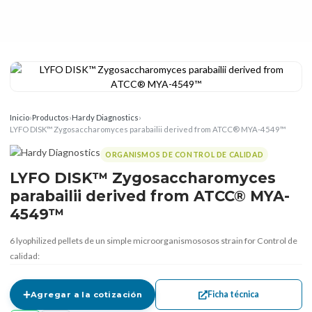
Inicio
›
Productos
›
Hardy Diagnostics
›
LYFO DISK™ Zygosaccharomyces parabailii derived from ATCC® MYA-4549™
ORGANISMOS DE CONTROL DE CALIDAD
LYFO DISK™ Zygosaccharomyces
parabailii derived from ATCC® MYA-
4549™
6 lyophilized pellets de un simple microorganismososos strain for Control de
calidad:
Ficha técnica
Agregar a la cotización