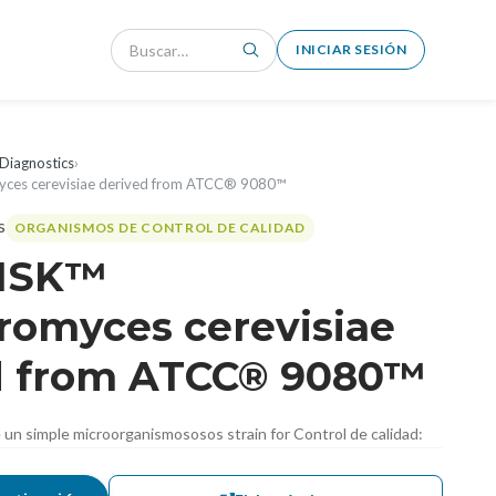
INICIAR SESIÓN
Diagnostics
›
ces cerevisiae derived from ATCC® 9080™
ORGANISMOS DE CONTROL DE CALIDAD
DISK™
romyces cerevisiae
d from ATCC® 9080™
de un simple microorganismososos strain for Control de calidad: