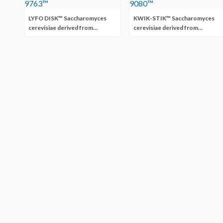
LYFO DISK™ Saccharomyces
KWIK-STIK™ Saccharomyces
cerevisiae derived from
cerevisiae derived from
ATCC® 9763™
ATCC® 9080™