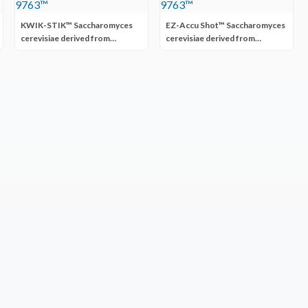
KWIK-STIK™ Saccharomyces
EZ-Accu Shot™ Saccharomyces
cerevisiae derived from
cerevisiae derived from
ATCC® 9763™
ATCC® 9763™