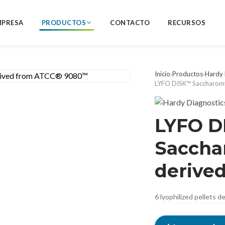
MPRESA
PRODUCTOS
CONTACTO
RECURSOS
Inicio
›
Productos
›
Hardy 
LYFO DISK™ Saccharomy
LYFO 
Saccha
derive
6 lyophilized pellets 