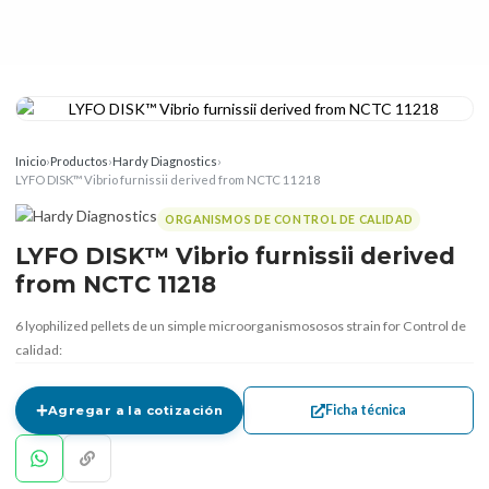
Inicio
›
Productos
›
Hardy Diagnostics
›
LYFO DISK™ Vibrio furnissii derived from NCTC 11218
ORGANISMOS DE CONTROL DE CALIDAD
LYFO DISK™ Vibrio furnissii derived
from NCTC 11218
6 lyophilized pellets de un simple microorganismososos strain for Control de
calidad:
Ficha técnica
Agregar a la cotización