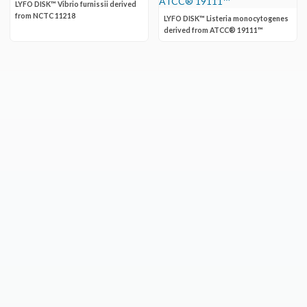
LYFO DISK™ Vibrio furnissii derived
from NCTC 11218
LYFO DISK™ Listeria monocytogenes
derived from ATCC® 19111™