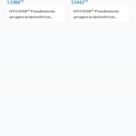
LYFO DISK™ Pseudomonas
LYFO DISK™ Pseudomonas
aeruginosa derived from
aeruginosa derived from
ATCC® 13388™
ATCC® 15442™