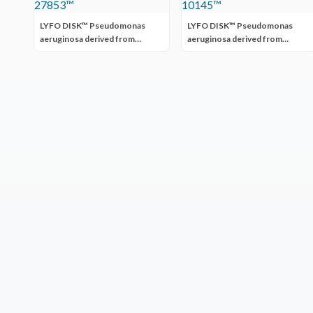
LYFO DISK™ Pseudomonas
LYFO DISK™ Pseudomonas
aeruginosa derived from
aeruginosa derived from
ATCC® 27853™
ATCC® 10145™