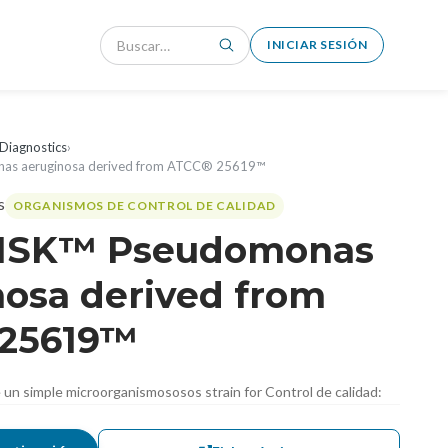
INICIAR SESIÓN
Diagnostics
›
as aeruginosa derived from ATCC® 25619™
ORGANISMOS DE CONTROL DE CALIDAD
DISK™ Pseudomonas
nosa derived from
25619™
de un simple microorganismososos strain for Control de calidad: