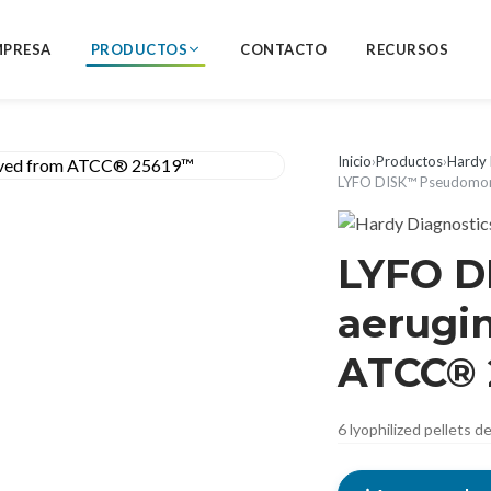
MPRESA
PRODUCTOS
CONTACTO
RECURSOS
Inicio
›
Productos
›
Hardy 
LYFO DISK™ Pseudomon
LYFO 
aerugi
ATCC® 
6 lyophilized pellets 