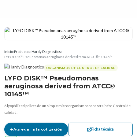
Inicio
›
Productos
›
Hardy Diagnostics
›
LYFO DISK™ Pseudomonas aeruginosa derived from ATCC® 10145™
ORGANISMOS DE CONTROL DE CALIDAD
LYFO DISK™ Pseudomonas
aeruginosa derived from ATCC®
10145™
6 lyophilized pellets de un simple microorganismososos strain for Control de
calidad:
Ficha técnica
Agregar a la cotización