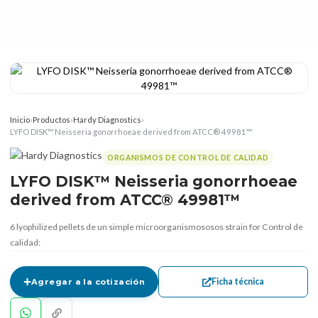
Inicio
›
Productos
›
Hardy Diagnostics
›
LYFO DISK™ Neisseria gonorrhoeae derived from ATCC® 49981™
ORGANISMOS DE CONTROL DE CALIDAD
LYFO DISK™ Neisseria gonorrhoeae
derived from ATCC® 49981™
6 lyophilized pellets de un simple microorganismososos strain for Control de
calidad:
Ficha técnica
Agregar a la cotización