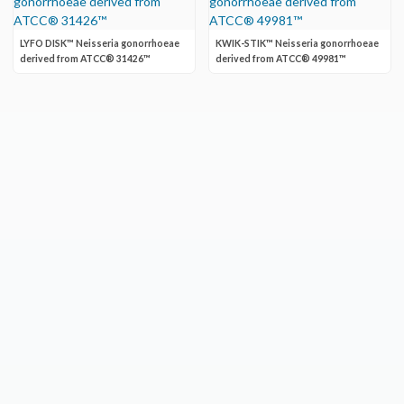
LYFO DISK™ Neisseria gonorrhoeae
KWIK-STIK™ Neisseria gonorrhoeae
derived from ATCC® 31426™
derived from ATCC® 49981™