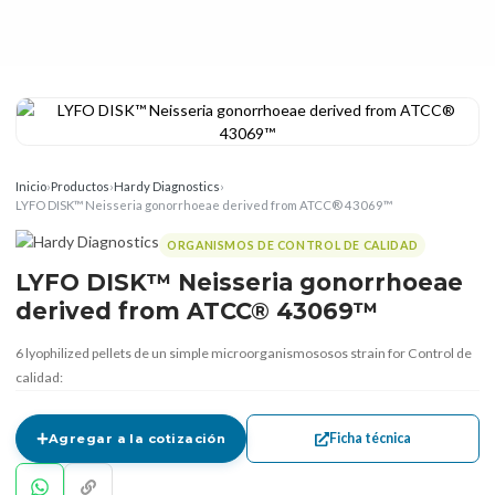
Inicio
›
Productos
›
Hardy Diagnostics
›
LYFO DISK™ Neisseria gonorrhoeae derived from ATCC® 43069™
ORGANISMOS DE CONTROL DE CALIDAD
LYFO DISK™ Neisseria gonorrhoeae
derived from ATCC® 43069™
6 lyophilized pellets de un simple microorganismososos strain for Control de
calidad:
Ficha técnica
Agregar a la cotización