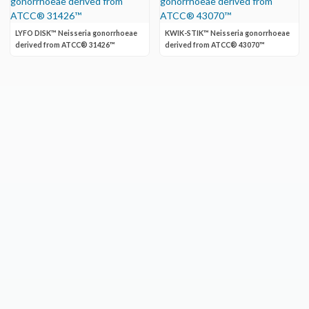
LYFO DISK™ Neisseria gonorrhoeae
KWIK-STIK™ Neisseria gonorrhoeae
derived from ATCC® 31426™
derived from ATCC® 43070™