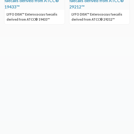
LYFO DISK™ Enterococcus faecalis
LYFO DISK™ Enterococcus faecalis
derived from ATCC® 19433™
derived from ATCC® 29212™