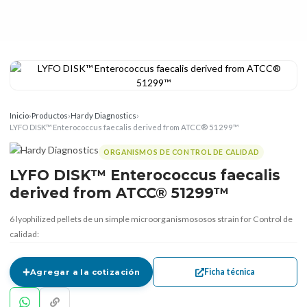
Inicio
›
Productos
›
Hardy Diagnostics
›
LYFO DISK™ Enterococcus faecalis derived from ATCC® 51299™
ORGANISMOS DE CONTROL DE CALIDAD
LYFO DISK™ Enterococcus faecalis
derived from ATCC® 51299™
6 lyophilized pellets de un simple microorganismososos strain for Control de
calidad:
Ficha técnica
Agregar a la cotización