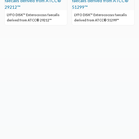
LYFO DISK™ Enterococcus faecalis
LYFO DISK™ Enterococcus faecalis
derived from ATCC® 29212™
derived from ATCC® 51299™