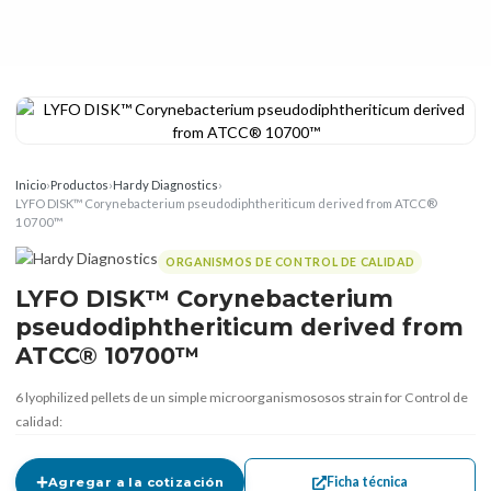
Inicio
›
Productos
›
Hardy Diagnostics
›
LYFO DISK™ Corynebacterium pseudodiphtheriticum derived from ATCC®
10700™
ORGANISMOS DE CONTROL DE CALIDAD
LYFO DISK™ Corynebacterium
pseudodiphtheriticum derived from
ATCC® 10700™
6 lyophilized pellets de un simple microorganismososos strain for Control de
calidad:
Ficha técnica
Agregar a la cotización