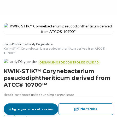
Inicio
›
Productos
›
Hardy Diagnostics
›
KWIK-STIK™ Corynebacterium pseudodiphtheriticum derived from ATCC®
10700™
ORGANISMOS DE CONTROL DE CALIDAD
KWIK-STIK™ Corynebacterium
pseudodiphtheriticum derived from
ATCC® 10700™
Six self-contieneed units de un simple organismos
Ficha técnica
Agregar a la cotización