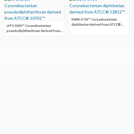
KWIK-STIK™ Corynebacterium
diphtheriae derived from ATCC®
LYFO DISK™ Corynebacterium
13812™
pseudodiphtheriticum derived from
ATCC® 10701™