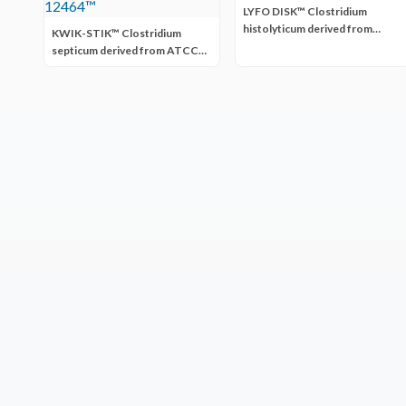
LYFO DISK™ Clostridium
histolyticum derived from
KWIK-STIK™ Clostridium
ATCC® 19401™
septicum derived from ATCC®
12464™