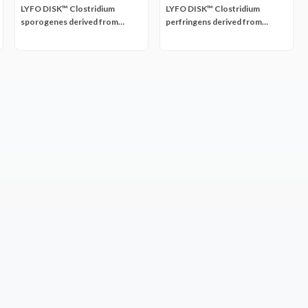
LYFO DISK™ Clostridium
LYFO DISK™ Clostridium
sporogenes derived from
perfringens derived from
ATCC® 11437™
ATCC® 12916™