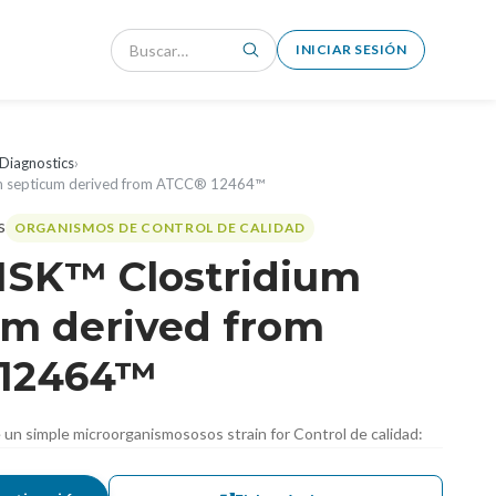
INICIAR SESIÓN
Diagnostics
›
m septicum derived from ATCC® 12464™
ORGANISMOS DE CONTROL DE CALIDAD
ISK™ Clostridium
um derived from
 12464™
de un simple microorganismososos strain for Control de calidad: