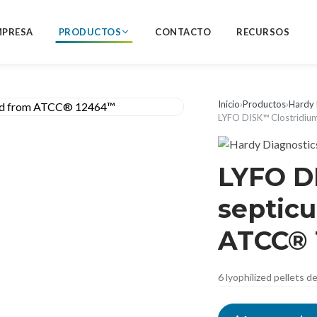
MPRESA
PRODUCTOS
CONTACTO
RECURSOS
Inicio
›
Productos
›
Hardy 
LYFO DISK™ Clostridiu
LYFO D
septic
ATCC®
6 lyophilized pellets 