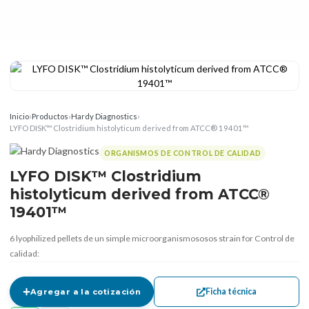
Inicio
›
Productos
›
Hardy Diagnostics
›
LYFO DISK™ Clostridium histolyticum derived from ATCC® 19401™
ORGANISMOS DE CONTROL DE CALIDAD
LYFO DISK™ Clostridium
histolyticum derived from ATCC®
19401™
6 lyophilized pellets de un simple microorganismososos strain for Control de
calidad:
Ficha técnica
Agregar a la cotización