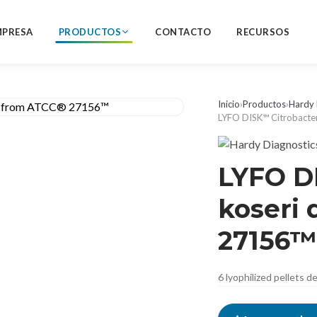
MPRESA
PRODUCTOS
CONTACTO
RECURSOS
Inicio
›
Productos
›
Hardy 
LYFO DISK™ Citrobacte
LYFO D
koseri
27156™
6 lyophilized pellets 