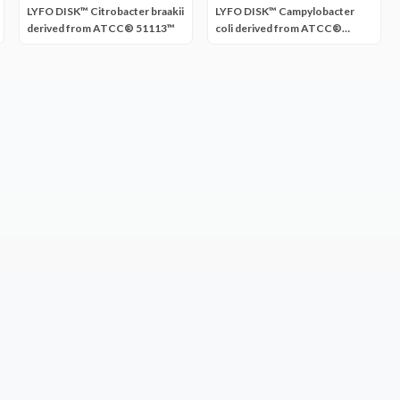
LYFO DISK™ Citrobacter braakii
LYFO DISK™ Campylobacter
derived from ATCC® 51113™
coli derived from ATCC®
33559™