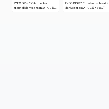
LYFO DISK™ Citrobacter
LYFO DISK™ Citrobacter braakii
freundii derived from ATCC®
derived from ATCC® 43162™
8454™