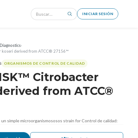
INICIAR SESIÓN
Diagnostics
›
r koseri derived from ATCC® 27156™
ORGANISMOS DE CONTROL DE CALIDAD
ISK™ Citrobacter
 derived from ATCC®
de un simple microorganismososos strain for Control de calidad: