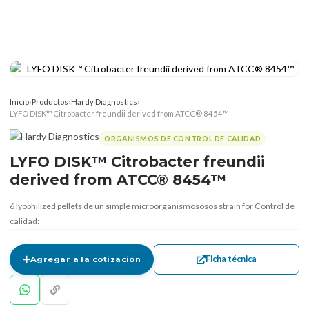
Inicio
›
Productos
›
Hardy Diagnostics
›
LYFO DISK™ Citrobacter freundii derived from ATCC® 8454™
ORGANISMOS DE CONTROL DE CALIDAD
LYFO DISK™ Citrobacter freundii
derived from ATCC® 8454™
6 lyophilized pellets de un simple microorganismososos strain for Control de
calidad:
Ficha técnica
Agregar a la cotización