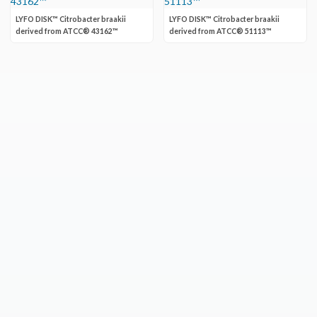
LYFO DISK™ Citrobacter braakii
LYFO DISK™ Citrobacter braakii
derived from ATCC® 43162™
derived from ATCC® 51113™