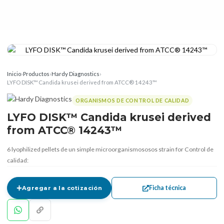
Inicio
›
Productos
›
Hardy Diagnostics
›
LYFO DISK™ Candida krusei derived from ATCC® 14243™
ORGANISMOS DE CONTROL DE CALIDAD
LYFO DISK™ Candida krusei derived
from ATCC® 14243™
6 lyophilized pellets de un simple microorganismososos strain for Control de
calidad:
Ficha técnica
Agregar a la cotización