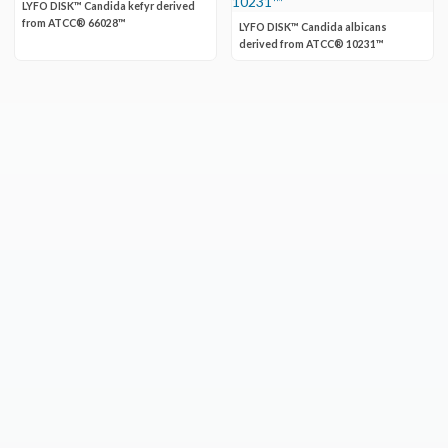
LYFO DISK™ Candida kefyr derived
from ATCC® 66028™
LYFO DISK™ Candida albicans
derived from ATCC® 10231™