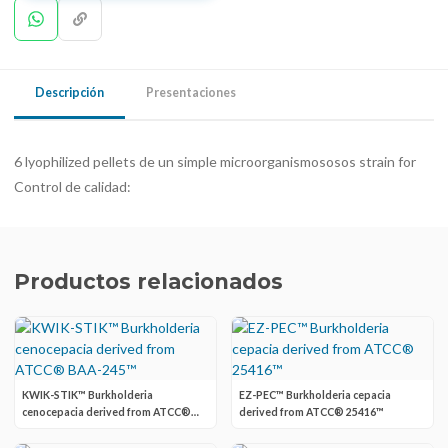
Descripción
Presentaciones
6 lyophilized pellets de un simple microorganismososos strain for
Control de calidad:
Productos relacionados
KWIK-STIK™ Burkholderia
EZ-PEC™ Burkholderia cepacia
cenocepacia derived from ATCC®
derived from ATCC® 25416™
BAA-245™