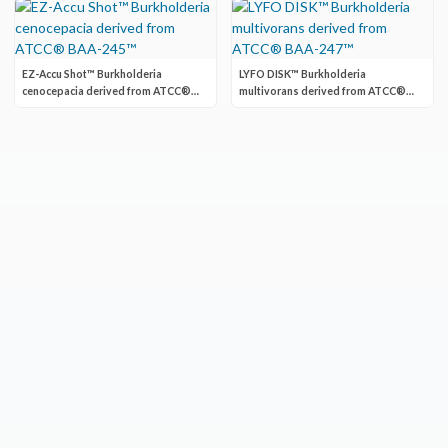
EZ-Accu Shot™ Burkholderia
LYFO DISK™ Burkholderia
cenocepacia derived from ATCC®
multivorans derived from ATCC®
BAA-245™
BAA-247™