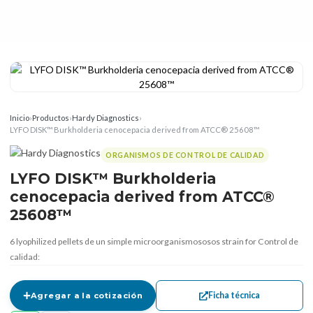
Inicio
›
Productos
›
Hardy Diagnostics
›
LYFO DISK™ Burkholderia cenocepacia derived from ATCC® 25608™
ORGANISMOS DE CONTROL DE CALIDAD
LYFO DISK™ Burkholderia
cenocepacia derived from ATCC®
25608™
6 lyophilized pellets de un simple microorganismososos strain for Control de
calidad:
Ficha técnica
Agregar a la cotización