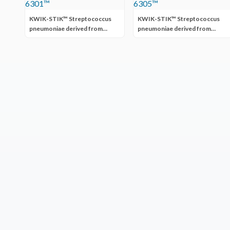
KWIK-STIK™ Streptococcus
KWIK-STIK™ Streptococcus
pneumoniae derived from
pneumoniae derived from
ATCC® 6301™
ATCC® 6305™