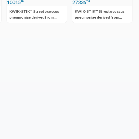
KWIK-STIK™ Streptococcus
KWIK-STIK™ Streptococcus
pneumoniae derived from
pneumoniae derived from
ATCC® 10015™
ATCC® 27336™