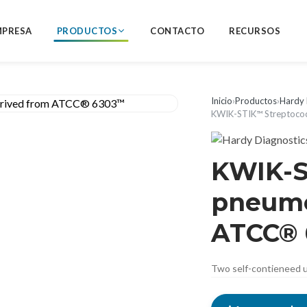
MPRESA
PRODUCTOS
CONTACTO
RECURSOS
Inicio
›
Productos
›
Hardy 
KWIK-STIK™ Streptoco
KWIK-S
pneumo
ATCC®
Two self-contieneed u