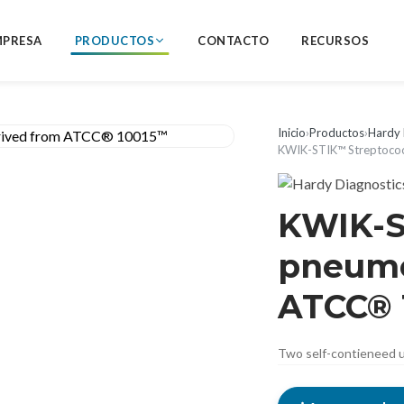
MPRESA
PRODUCTOS
CONTACTO
RECURSOS
Inicio
›
Productos
›
Hardy 
KWIK-STIK™ Streptoco
KWIK-S
pneumo
ATCC® 
Two self-contieneed u