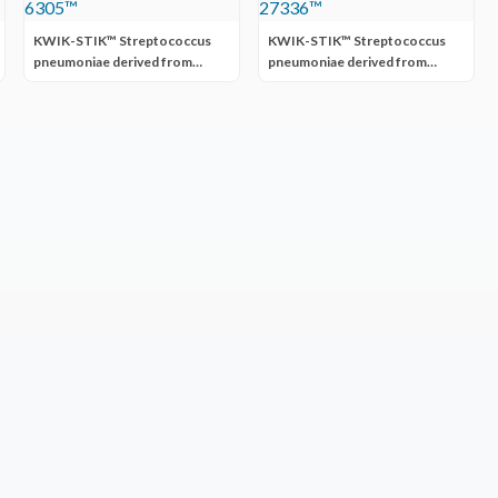
KWIK-STIK™ Streptococcus
KWIK-STIK™ Streptococcus
pneumoniae derived from
pneumoniae derived from
ATCC® 6305™
ATCC® 27336™