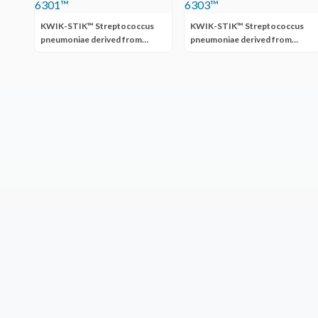
KWIK-STIK™ Streptococcus
KWIK-STIK™ Streptococcus
pneumoniae derived from
pneumoniae derived from
ATCC® 6301™
ATCC® 6303™