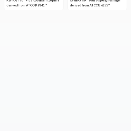
KWIK-STIK™ Plus Kocuria rhizophila
KWIK-STIK™ Plus Aspergillus niger
derived from ATCC® 9341™
derived from ATCC® 6275™