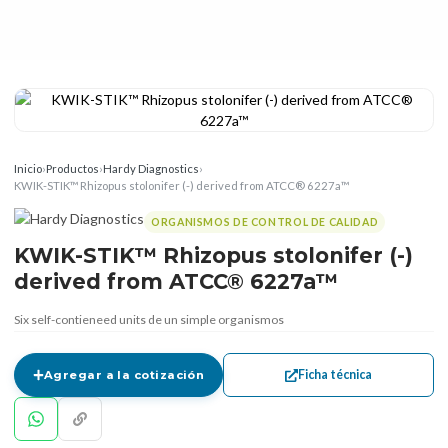
Inicio
›
Productos
›
Hardy Diagnostics
›
KWIK-STIK™ Rhizopus stolonifer (-) derived from ATCC® 6227a™
ORGANISMOS DE CONTROL DE CALIDAD
KWIK-STIK™ Rhizopus stolonifer (-)
derived from ATCC® 6227a™
Six self-contieneed units de un simple organismos
Ficha técnica
Agregar a la cotización