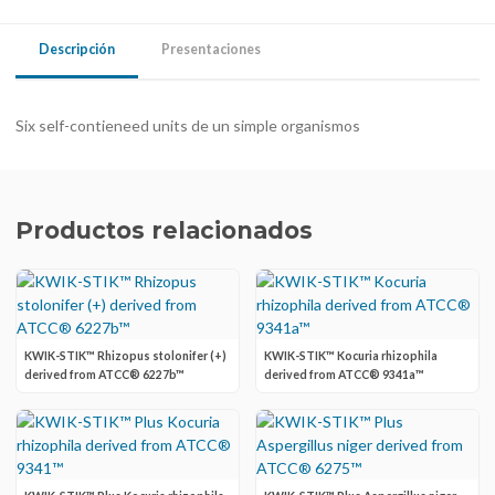
Descripción
Presentaciones
Six self-contieneed units de un simple organismos
Productos relacionados
KWIK-STIK™ Rhizopus stolonifer (+)
KWIK-STIK™ Kocuria rhizophila
derived from ATCC® 6227b™
derived from ATCC® 9341a™