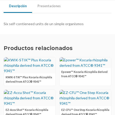
Descripción
Presentaciones
Six self-contieneed units de un simple organismos
Productos relacionados
Epower™ Kocuria rhizophila derived
from ATCC® 9341™
KWIK-STIK™ Plus Kocuria rhizophila
derived from ATCC® 9341™
EZ-Accu Shot™ Kocuria rhizophila
EZ-CFU™ One Step Kocuria rhizophila
derived from ATCC® 9341™
derived from ATCC® 9341™