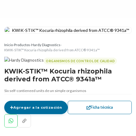
Inicio
›
Productos
›
Hardy Diagnostics
›
KWIK-STIK™ Kocuria rhizophila derived from ATCC® 9341a™
ORGANISMOS DE CONTROL DE CALIDAD
KWIK-STIK™ Kocuria rhizophila
derived from ATCC® 9341a™
Six self-contieneed units de un simple organismos
Ficha técnica
Agregar a la cotización