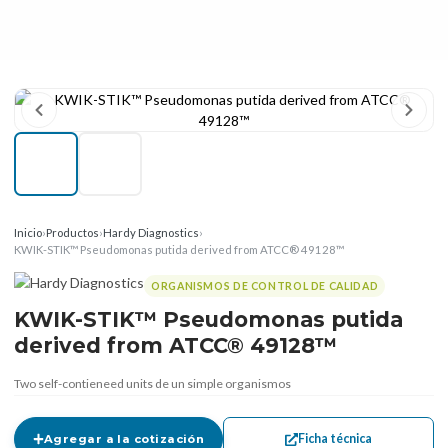
Inicio
›
Productos
›
Hardy Diagnostics
›
KWIK-STIK™ Pseudomonas putida derived from ATCC® 49128™
ORGANISMOS DE CONTROL DE CALIDAD
KWIK-STIK™ Pseudomonas putida
derived from ATCC® 49128™
Two self-contieneed units de un simple organismos
Ficha técnica
Agregar a la cotización