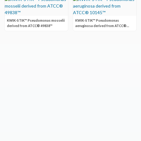
KWIK-STIK™ Pseudomonas mosselii
KWIK-STIK™ Pseudomonas
derived from ATCC® 49838™
aeruginosa derived from ATCC®
10145™