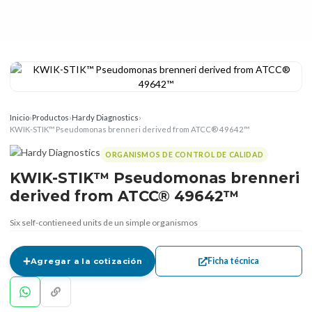
Inicio
›
Productos
›
Hardy Diagnostics
›
KWIK-STIK™ Pseudomonas brenneri derived from ATCC® 49642™
ORGANISMOS DE CONTROL DE CALIDAD
KWIK-STIK™ Pseudomonas brenneri
derived from ATCC® 49642™
Six self-contieneed units de un simple organismos
Ficha técnica
Agregar a la cotización