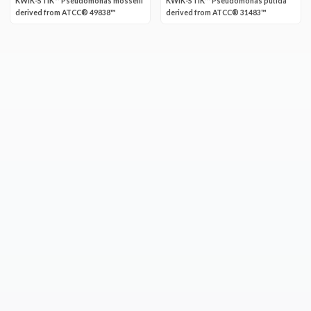
KWIK-STIK™ Pseudomonas mosselii
KWIK-STIK™ Pseudomonas putida
derived from ATCC® 49838™
derived from ATCC® 31483™