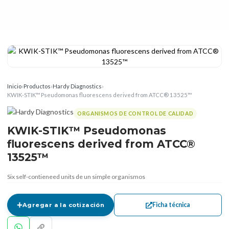
Inicio
›
Productos
›
Hardy Diagnostics
›
KWIK-STIK™ Pseudomonas fluorescens derived from ATCC® 13525™
ORGANISMOS DE CONTROL DE CALIDAD
KWIK-STIK™ Pseudomonas
fluorescens derived from ATCC®
13525™
Six self-contieneed units de un simple organismos
Ficha técnica
Agregar a la cotización