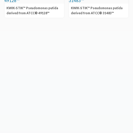
KWIK-STIK™ Pseudomonas putida
KWIK-STIK™ Pseudomonas putida
derived from ATCC® 49128™
derived from ATCC® 31483™