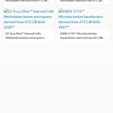
extorquens derived from ATCC®
extorquens derived from ATCC®
BAA-2500™
BAA-2500™
EZ-Accu Shot™ Starved Cells
KWIK-STIK™ Microbacterium
Methylobacterium extorquens
liquefaciens derived from ATCC®
derived from ATCC® BAA-2500™
BAA-1819™