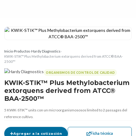
Inicio
›
Productos
›
Hardy Diagnostics
›
KWIK-STIK™ Plus Methylobacterium extorquens derived from ATCC® BAA-
2500™
ORGANISMOS DE CONTROL DE CALIDAD
KWIK-STIK™ Plus Methylobacterium
extorquens derived from ATCC®
BAA-2500™
5 KWIK-STIK™ units con un microorganismososos limited to 2 passages del
reference cultivo.
Ficha técnica
Agregar a la cotización