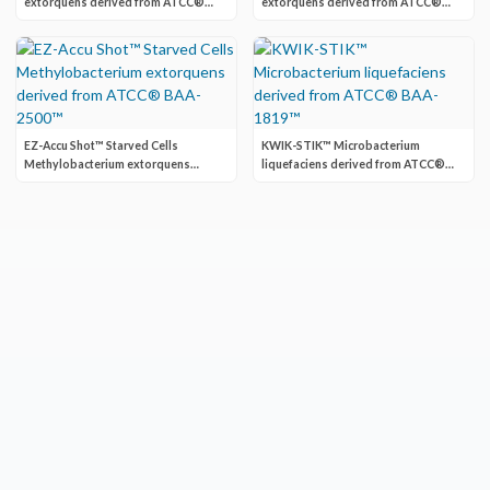
extorquens derived from ATCC®
extorquens derived from ATCC®
BAA-2500™
BAA-2500™
EZ-Accu Shot™ Starved Cells
KWIK-STIK™ Microbacterium
Methylobacterium extorquens
liquefaciens derived from ATCC®
derived from ATCC® BAA-2500™
BAA-1819™