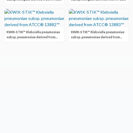
25829™
25830™
KWIK-STIK™ Klebsiella pneumoniae
KWIK-STIK™ Klebsiella pneumoniae
subsp. pneumoniae derived from
subsp. pneumoniae derived from
ATCC® 13882™
ATCC® 13883™