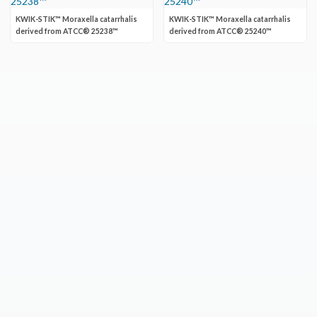
KWIK-STIK™ Moraxella catarrhalis
KWIK-STIK™ Moraxella catarrhalis
derived from ATCC® 25238™
derived from ATCC® 25240™