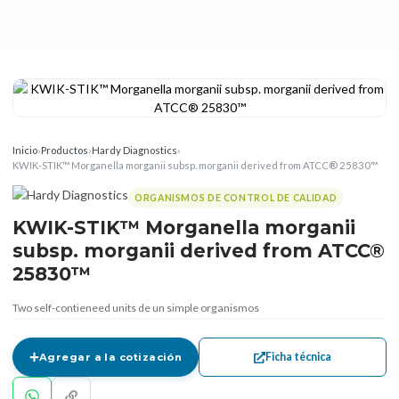
Inicio
›
Productos
›
Hardy Diagnostics
›
KWIK-STIK™ Morganella morganii subsp. morganii derived from ATCC® 25830™
ORGANISMOS DE CONTROL DE CALIDAD
KWIK-STIK™ Morganella morganii
subsp. morganii derived from ATCC®
25830™
Two self-contieneed units de un simple organismos
Ficha técnica
Agregar a la cotización