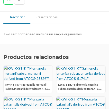
Descripción
Presentaciones
Two self-contieneed units de un simple organismos
Productos relacionados
KWIK-STIK™ Morganella morganii
KWIK-STIK™ Salmonella enterica
subsp. morganii derived from ATCC®
subsp. enterica derived from ATCC®
25829™
51741™