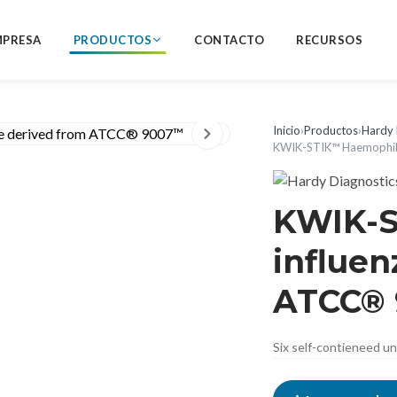
MPRESA
PRODUCTOS
CONTACTO
RECURSOS
Inicio
›
Productos
›
Hardy 
KWIK-STIK™ Haemophil
KWIK-S
influen
ATCC®
Six self-contieneed u