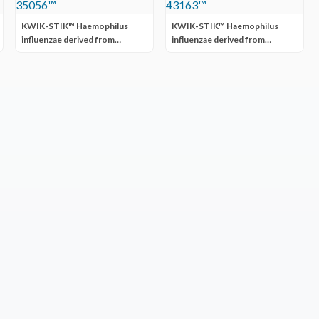
KWIK-STIK™ Haemophilus
KWIK-STIK™ Haemophilus
influenzae derived from
influenzae derived from
ATCC® 35056™
ATCC® 43163™