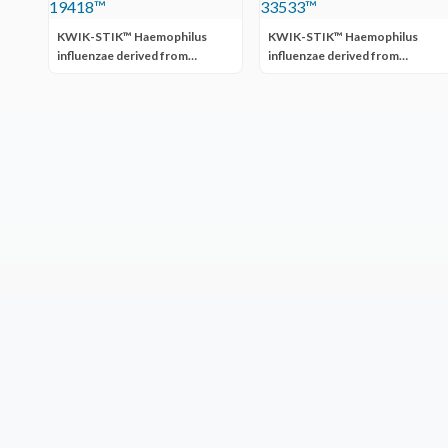
KWIK-STIK™ Haemophilus
KWIK-STIK™ Haemophilus
influenzae derived from
influenzae derived from
ATCC® 19418™
ATCC® 33533™