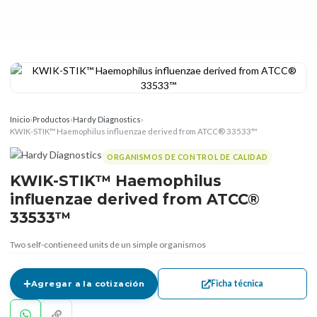
Inicio
›
Productos
›
Hardy Diagnostics
›
KWIK-STIK™ Haemophilus influenzae derived from ATCC® 33533™
ORGANISMOS DE CONTROL DE CALIDAD
KWIK-STIK™ Haemophilus
influenzae derived from ATCC®
33533™
Two self-contieneed units de un simple organismos
Ficha técnica
Agregar a la cotización