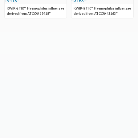
KWIK-STIK™ Haemophilus influenzae
KWIK-STIK™ Haemophilus influenzae
derived from ATCC® 19418™
derived from ATCC® 43163™