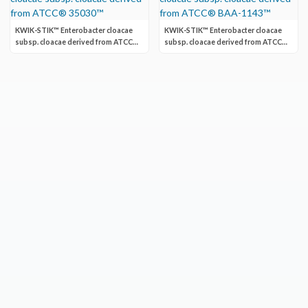
KWIK-STIK™ Enterobacter cloacae
KWIK-STIK™ Enterobacter cloacae
subsp. cloacae derived from ATCC®
subsp. cloacae derived from ATCC®
35030™
BAA-1143™