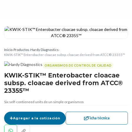
Inicio
›
Productos
›
Hardy Diagnostics
›
KWIK-STIK™ Enterobacter cloacae subsp. cloacae derived from ATCC® 23355™
ORGANISMOS DE CONTROL DE CALIDAD
KWIK-STIK™ Enterobacter cloacae
subsp. cloacae derived from ATCC®
23355™
Six self-contieneed units de un simple organismos
Ficha técnica
Agregar a la cotización