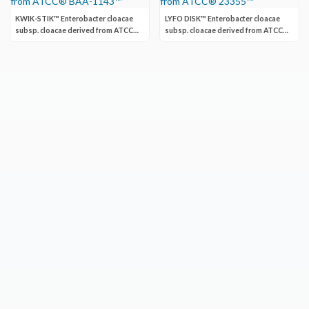
KWIK-STIK™ Enterobacter cloacae
LYFO DISK™ Enterobacter cloacae
subsp. cloacae derived from ATCC®
subsp. cloacae derived from ATCC®
BAA-1143™
23355™